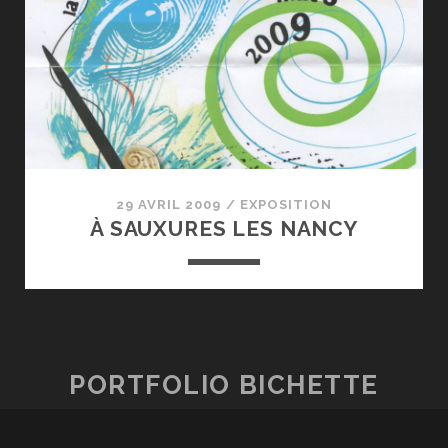
29 AVRIL 2009
/
EXPOSITION
À SAUXURES LES NANCY
PORTFOLIO BICHETTE