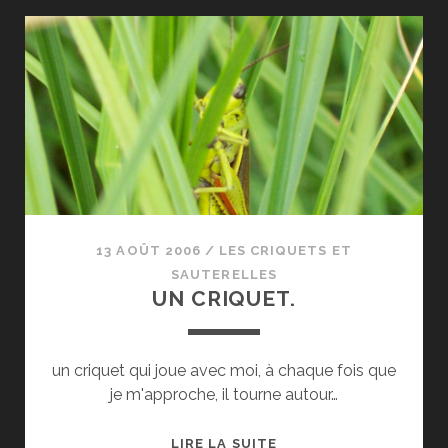
PRESQUE
TRANSLUCIDE,
………….
13 AOÛT 2006
/
LES CRIQUETS ET
SAUTERELLES
UN CRIQUET.
un criquet qui joue avec moi, à chaque fois que
je m'approche, il tourne autour…
UN
LIRE LA SUITE