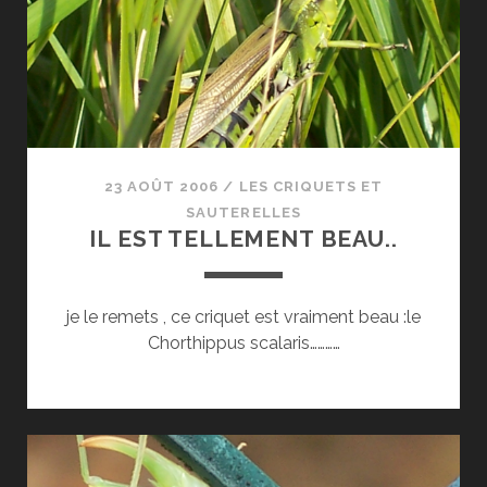
23 AOÛT 2006
/
LES CRIQUETS ET
SAUTERELLES
IL EST TELLEMENT BEAU..
je le remets , ce criquet est vraiment beau :le
Chorthippus scalaris…………