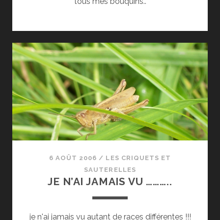
tous mes bouquins..
6 AOÛT 2006
/
LES CRIQUETS ET
SAUTERELLES
JE N’AI JAMAIS VU ………..
je n'ai jamais vu autant de races différentes !!!