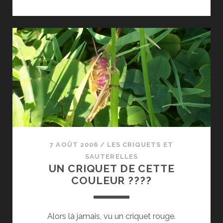
CRIQUET.
7 AOÛT 2006
/
LES CRIQUETS ET
SAUTERELLES
UN CRIQUET DE CETTE
COULEUR ????
Alors là jamais, vu un criquet rouge.