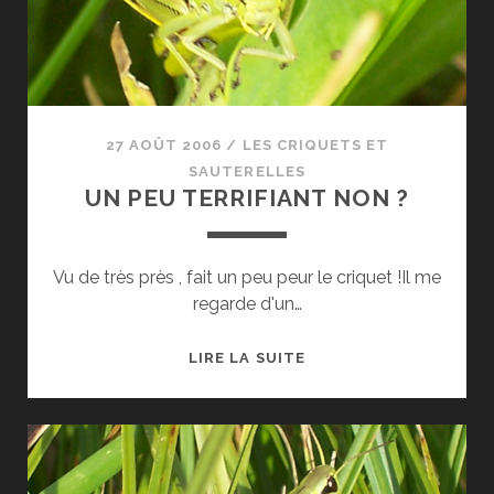
27 AOÛT 2006
/
LES CRIQUETS ET
SAUTERELLES
UN PEU TERRIFIANT NON ?
Vu de très près , fait un peu peur le criquet !Il me
regarde d'un…
UN
LIRE LA SUITE
PEU
TERRIFIANT
NON
?