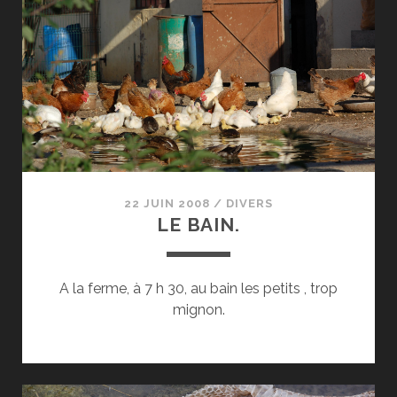
22 JUIN 2008
/
DIVERS
LE BAIN.
A la ferme, à 7 h 30, au bain les petits , trop
mignon.