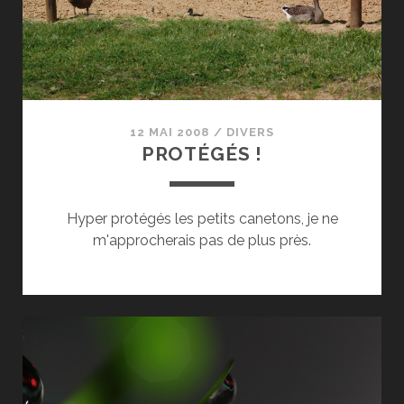
12 MAI 2008
/
DIVERS
PROTÉGÉS !
Hyper protégés les petits canetons, je ne
m'approcherais pas de plus près.