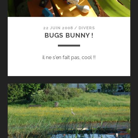
22 JUIN 2008
/
DIVERS
BUGS BUNNY !
il ne s'en fait pas, cool !!