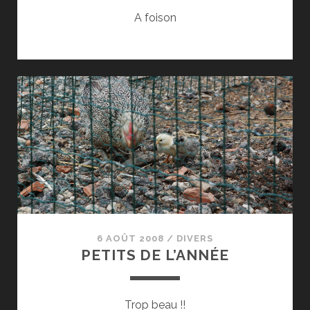
A foison
6 AOÛT 2008
/
DIVERS
PETITS DE L’ANNÉE
Trop beau !!