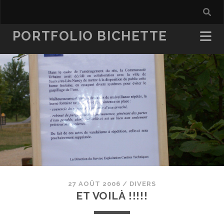
PORTFOLIO BICHETTE
27 AOÛT 2006
/
DIVERS
ET VOILÀ !!!!!