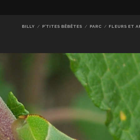
BILLY
P’TITES BÊBÊTES
PARC
FLEURS ET A