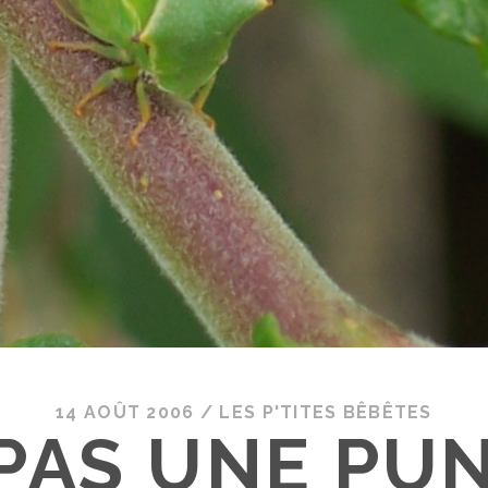
14 AOÛT 2006
/
LES P'TITES BÊBÊTES
 PAS UNE PUN