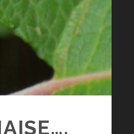
AISE….