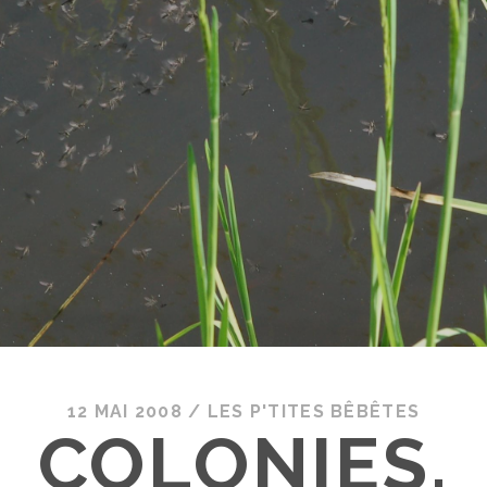
12 MAI 2008
/
LES P'TITES BÊBÊTES
COLONIES.