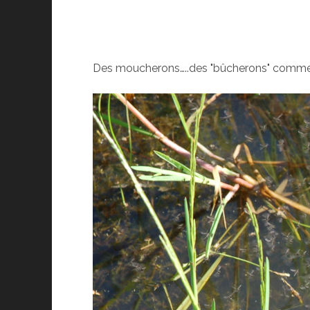
Des moucherons…..des "bûcherons" comme le