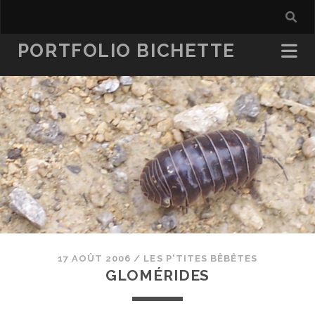
PORTFOLIO BICHETTE
17 AOÛT 2006
/
LES P'TITES BÊBÊTES
GLOMÉRIDES