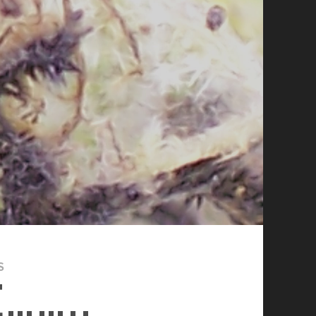
S
……..