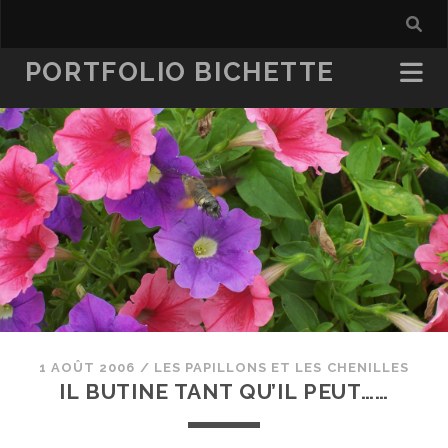
PORTFOLIO BICHETTE
1 AOÛT 2006
/
LES PAPILLONS ET LES CHENILLES
IL BUTINE TANT QU’IL PEUT……