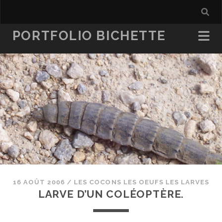
PORTFOLIO BICHETTE
16 AOÛT 2006
/
LES COCONS LES OEUFS LES LARVES
LARVE D’UN COLÉOPTÈRE.