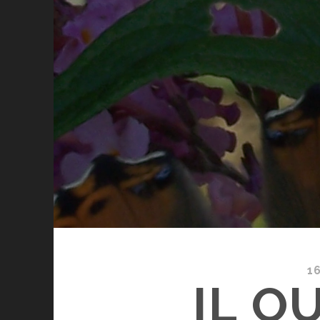
1
IL O