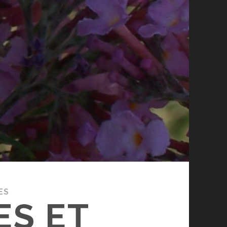
ES
ES ET