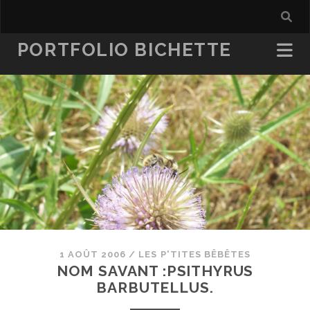
PORTFOLIO BICHETTE
1 AOÛT 2006
/
LES P'TITES BÊBÊTES
NOM SAVANT :PSITHYRUS
BARBUTELLUS.