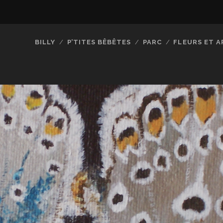
BILLY
P’TITES BÊBÊTES
PARC
FLEURS ET A